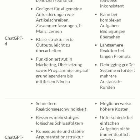
benutzerfreundlich
teilweise
inkonsistent
Geeignet für allgemeine
Anforderungen wie
Kann bei
Artikelschreiben,
komplexen
Zusammenfassungen, E-
Aufgaben
Mails, Lernen
Bedingungen
übersehen
ChatGPT-
Klare, strukturierte
4
Outputs, leicht zu
Langsamere
überarbeiten
Reaktion bei
langen Prompts
Funktioniert gut in
Marketing, Übersetzung
Debugging großer
sowie Programmierung auf
Systeme erfordert
grundlegendem bis
mehrere
mittlerem Niveau
Austausch-
Runden
Schnellere
Möglicherweise
Reaktionsgeschwindigkeit
höhere Kosten
Besseres mehrstufiges
Unterschiede bei
logisches Schlussfolgern
einfachen
Aufgaben nicht
Konsequente und stabile
immer deutlich
Argumentationsstruktur
ChatGPT-
spürbar